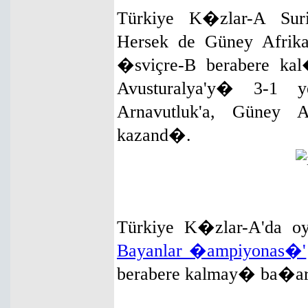
Türkiye K�zlar-A Suri
Hersek de Güney Afrika
�sviçre-B berabere kal
Avusturalya'y� 3-1
Arnavutluk'a, Güney
kazand�.
Türkiye K�zlar-A'da 
Bayanlar �ampiyonas�'
berabere kalmay� ba