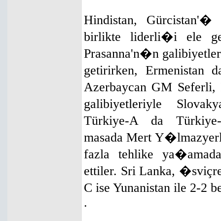
Hindistan, Gürcistan'�
birlikte liderli�i ele 
Prasanna'n�n galibiyetle
getirirken, Ermenistan 
Azerbaycan GM Seferli,
galibiyetleriyle Slov
Türkiye-A da Türkiy
masada Mert Y�lmazyerl
fazla tehlike ya�amada
ettiler. Sri Lanka, �sviç
C ise Yunanistan ile 2-2 
.