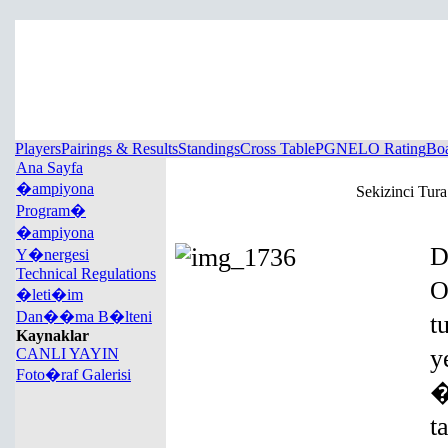
Players
Pairings & Results
Standings
Cross Table
PGN
ELO Rating
Boa
Ana Sayfa
�ampiyona
Sekizinci Tu
Program�
�ampiyona
Y�nergesi
Technical Regulations
O
�leti�im
Dan��ma B�lteni
t
Kaynaklar
CANLI YAYIN
Foto�raf Galerisi
�