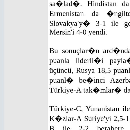
sa�lad�. Hindistan da 
Ermenistan da �ngilte
Slovakya'y� 3-1 ile ge
Mersin'i 4-0 yendi.
Bu sonuçlar�n ard�ndan
puanla liderli�i payl
üçüncü, Rusya 18,5 puan
puanl� be�inci Azerb
Türkiye-A tak�mlar� da 
Türkiye-C, Yunanistan il
K�zlar-A Suriye'yi 2,5-1
B ile 2-2 berabere 