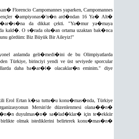
n� Florencio Campomannes yaparken, Campomannes
Gençler �ampiyonas�'n�n ard�ndan 16 Ya� Alt�
 ba�ar�s�na da dikkat çekti. "Ya�mur ya�maya
nda kald�. O s�rada olu�an ortama uzaktan bak�nca
nu gördüm: Biz Büyük Bir Aileyiz!"
syonel anlamda geli�medi�ini de bu Olimpiyatlarda
 Türkiye, birinciyi yendi ve üst seviyede sporcular
llarda daha ba�ar�l� olacaklar�n eminim." diye
ili Erol Ertan k�sa tuttu�u konu�mas�nda, Türkiye
rganizasyonun Mersin'de düzenlenmesi olana��n�
ad�n�n duyulmas�n� sa�lad�klar� için te�ekkür
 birlikte olmak istediklerini belirterek konu�mas�n�