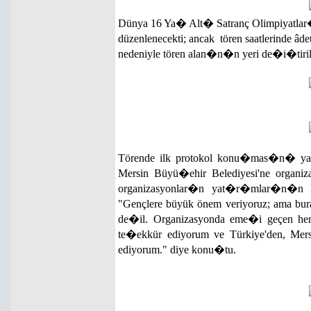
Dünya 16 Ya� Alt� Satranç Olimpiyatl
düzenlenecekti; ancak tören saatlerind
nedeniyle tören alan�n�n yeri de�i�tiril
Törende ilk protokol konu�mas�n� yap
Mersin Büyü�ehir Belediyesi'ne organiza
organizasyonlar�n yat�r�mlar�n�
"Gençlere büyük önem veriyoruz; ama bu
de�il. Organizasyonda eme�i geçen herk
te�ekkür ediyorum ve Türkiye'den, Mer
ediyorum." diye konu�tu.