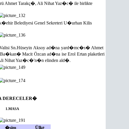
ü Ahmet Tarakç�, Ali Nihat Yaz�c� ile birlikte
ehir Belediyesi Genel Sekreteri U�urhan Kilis
rsin Valisi Sn.Hüseyin Aksoy ad�na yard�mc�s� Ahmet
Ba�kan� Macit Özcan ad�na ise Erol Ertan plaketleri
Ali Nihat Yaz�c�'n�n elinden ald�.
A DERECELER�
1.MASA
Ülke
�sim