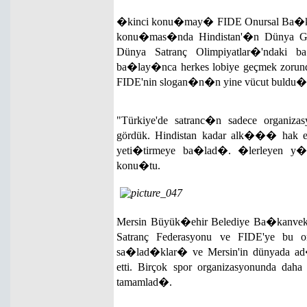
�kinci konu�may� FIDE Onursal Ba�ka
konu�mas�nda Hindistan'�n Dünya 
Dünya Satranç Olimpiyatlar�'ndaki
ba�lay�nca herkes lobiye geçmek zoru
FIDE'nin slogan�n�n yine vücut buldu�u
"Türkiye'de satranc�n sadece organiza
gördük. Hindistan kadar alk��� hak eden
yeti�tirmeye ba�lad�. �lerleyen y�
konu�tu.
Mersin Büyük�ehir Belediye Ba�kanvek
Satranç Federasyonu ve FIDE'ye bu o
sa�lad�klar� ve Mersin'in dünyada 
etti. Birçok spor organizasyonunda daha
tamamlad�.