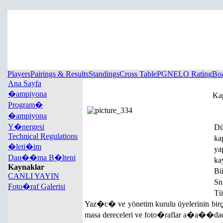
Players
Pairings & Results
Standings
Cross Table
PGN
ELO Rating
Boa
Ana Sayfa
�ampiyona
Ka
Program�
�ampiyona
Y�nergesi
Dü
Technical Regulations
ka
�leti�im
y
Dan��ma B�lteni
ka
Kaynaklar
Bü
CANLI YAYIN
Sn
Foto�raf Galerisi
Tü
Yaz�c� ve yönetim kurulu üyelerinin b
masa dereceleri ve foto�raflar a�a��da