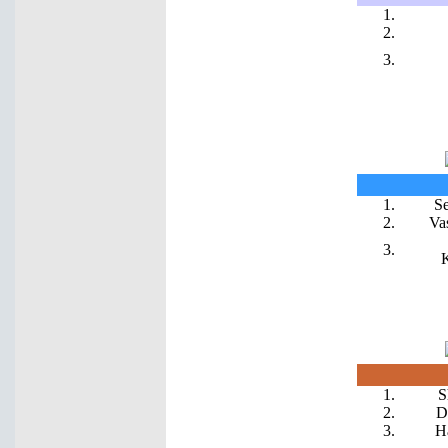
1.
2.
3.
1.
S
2.
Va
3.
K
1.
S
2.
D
3.
H