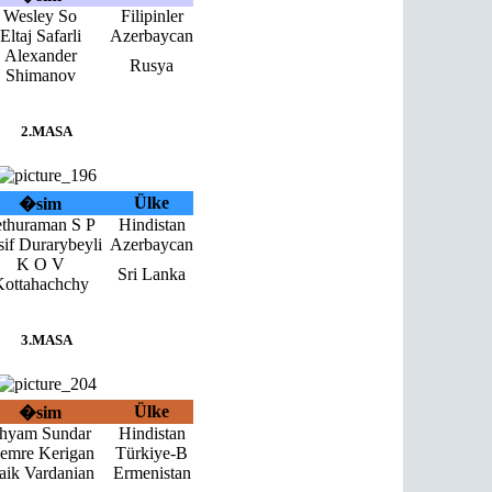
Wesley So
Filipinler
Eltaj Safarli
Azerbaycan
Alexander
Rusya
Shimanov
2.MASA
Ülke
�sim
ethuraman S P
Hindistan
sif Durarybeyli
Azerbaycan
K O V
Sri Lanka
ottahachchy
3.MASA
Ülke
�sim
hyam Sundar
Hindistan
emre Kerigan
Türkiye-B
aik Vardanian
Ermenistan