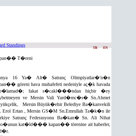
rd Standings
|
TR
EN
pan�� T�reni
nya 16 Ya� Alt� Satranç Olimpiyatlar�'n�n
pan�� göreni hava muhafefeti nedeniyle aç�k havada
ap�lamad�; fakat s�cakl���ndan hiçbir �ey
ybetmeyen ve Mersin Vali Yard�mc�s� Sn.Ahmet
yükçelik, Mersin Büyük�ehir Belediye Ba�kanvekili
. Erol Ertan , Mersin GS�M Sn.Emrullah Ta�k�n ile
rkiye Satranç Federasyonu Ba�kan� Sn. Ali Nihat
irço�unun kat�ld��� kapan�� törenine ait haberler,
d�r.