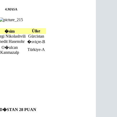
4.MASA
Ülke
�sim
rgi Nikolashvili
Gürcistan
nedit Hasenohr
�sviçre-B
O�ulcan
Türkiye-A
Kanmazalp
D�STAN 28 PUAN