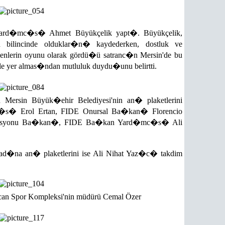
Yard�mc�s� Ahmet Büyükçelik yapt�. Büyükçelik,
 bilincinde olduklar�n� kaydederken, dostluk ve
enlerin oyunu olarak gördü�ü satranc�n Mersin'de bu
iyle yer almas�ndan mutluluk duydu�unu belirtti.
 Mersin Büyük�ehir Belediyesi'nin an� plaketlerini
s� Erol Ertan, FIDE Onursal Ba�kan� Florencio
derasyonu Ba�kan�, FIDE Ba�kan Yard�mc�s� Ali
 ad�na an� plaketlerini ise Ali Nihat Yaz�c� takdim
an Spor Kompleksi'nin müdürü Cemal Özer