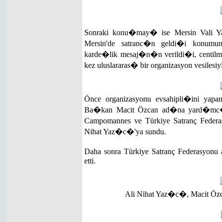
Sonraki konu�may� ise Mersin Vali 
Mersin'de satranc�n geldi�i konumun
karde�lik mesaj�n�n verildi�i, centilm
kez uluslararas� bir organizasyon vesiles
Önce organizasyonu evsahipli�ini yapan
Ba�kan Macit Özcan ad�na yard�mc�
Campomannes ve Türkiye Satranç Fe
Nihat Yaz�c�'ya sundu.
Daha sonra Türkiye Satranç Federasyonu
etti.
Ali Nihat Yaz�c�, Macit Özc