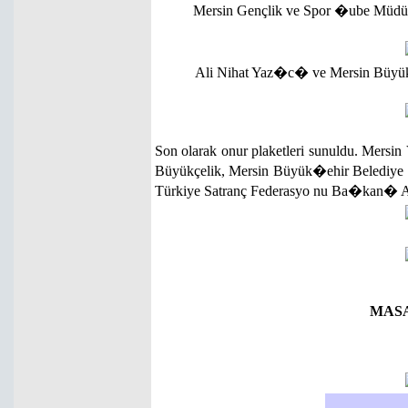
Mersin Gençlik ve Spor �ube Müdür
Ali Nihat Yaz�c� ve Mersin Büyük�
Son olarak onur plaketleri sunuldu. Me
Büyükçelik, Mersin Büyük�ehir Belediye 
Türkiye Satranç Federasyo nu Ba�kan� 
MAS