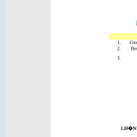
1.
Gio
2.
Be
3.
1.H�N