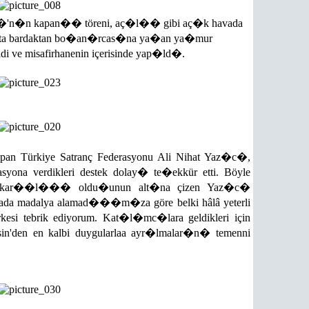
ar�'n�n kapan�� töreni, aç�l�� gibi aç�k havada
e âdeta bardaktan bo�an�rcas�na ya�an ya�mur
di ve misafirhanenin içerisinde yap�ld�.
an Türkiye Satranç Federasyonu Ali Nihat Yaz�c�,
syona verdikleri destek dolay� te�ekkür etti. Böyle
n kar��l��� oldu�unun alt�na çizen Yaz�c�
rada madalya alamad���m�za göre belki hâlâ yeterli
esi tebrik ediyorum. Kat�l�mc�lara geldikleri için
sin'den en kalbi duygularlaa ayr�lmalar�n� temenni