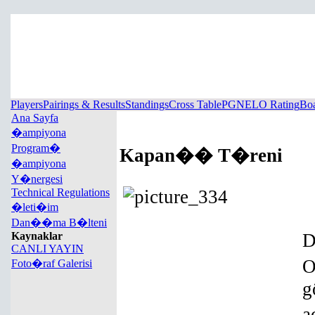
Players
Pairings & Results
Standings
Cross Table
PGN
ELO Rating
Boa
Ana Sayfa
�ampiyona
Program�
Kapan�� T�reni
�ampiyona
Y�nergesi
Technical Regulations
�leti�im
Dan��ma B�lteni
D
Kaynaklar
CANLI YAYIN
O
Foto�raf Galerisi
g
a