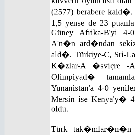
kuvvetli oyuncusu ol
(2577) berabere kald�.
1,5 yense de 23 puanla
Güney Afrika-B'yi 4-
A'n�n ard�ndan seki
ald�. Türkiye-C, Sri-L
K�zlar-A �sviçre -A
Olimpiyad� tamamla
Yunanistan'a 4-0 yenil
Mersin ise Kenya'y� 4-
oldu.
Türk tak�mlar�n�n