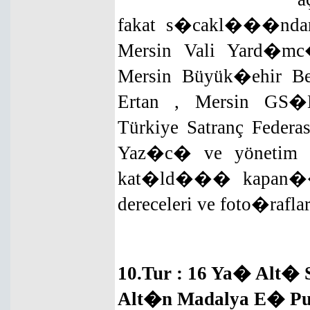
fakat s�cakl���ndan
Mersin Vali Yard�m
Mersin Büyük�ehir Be
Ertan , Mersin GS�
Türkiye Satranç Feder
Yaz�c� ve yönetim k
kat�ld��� kapan�� t
dereceleri ve foto�ra
10.Tur : 16 Ya� Alt�
Alt�n Madalya E� Pu