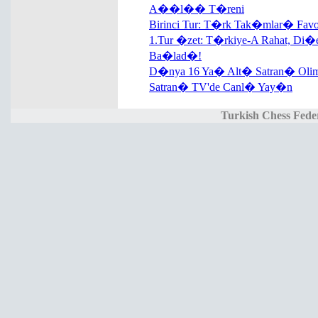
A��l�� T�reni
Birinci Tur: T�rk Tak�mlar� Fa
1.Tur �zet: T�rkiye-A Rahat, Di�er
Ba�lad�!
D�nya 16 Ya� Alt� Satran� Oli
Satran� TV'de Canl� Yay�n
Turkish Chess Fede