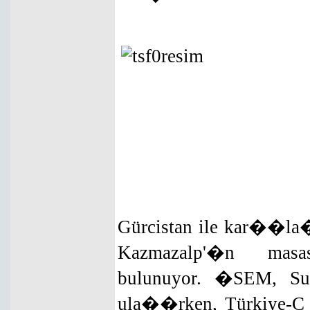
Gürcistan ile kar��
Kazmazalp'�n mas
bulunuyor. �SEM, Sur
ula��rken, Türkiye-C 