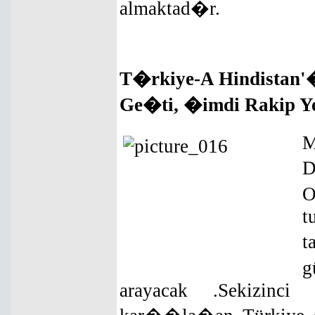
almaktad�r.
T�rkiye-A Hindistan
Ge�ti, �imdi Rakip Ye
M
D
O
t
g
arayacak .Sekizinci