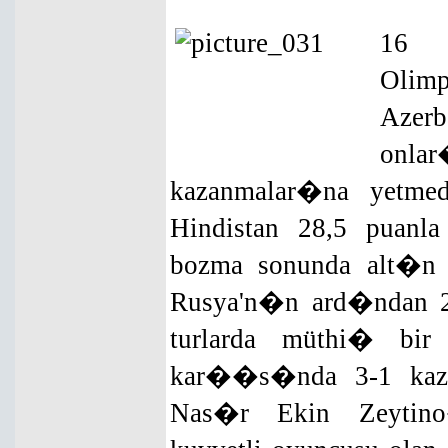
16
Olimp
Azerb
onl
kazanmalar�na yetmedi
Hindistan 28,5 puanla
bozma sonunda alt�n
Rusya'n�n ard�ndan 26
turlarda müthi� b
kar��s�nda 3-1 kaza
Nas�r Ekin Zeytino