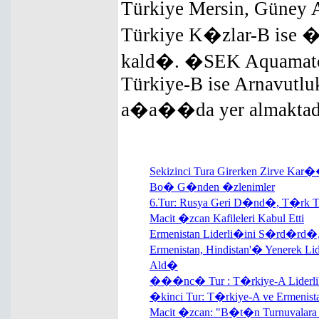
Türkiye Mersin, Güney 
Türkiye K�zlar-B ise �s
kald�. �SEK Aquamatch
Türkiye-B ise Arnavutluk
a�a��da yer almakta
Sekizinci Tura Girerken Zirve Ka
Bo� G�nden �zlenimler
6.Tur: Rusya Geri D�nd�, T�rk
Macit �zcan Kafileleri Kabul Etti
Ermenistan Liderli�ini S�rd�rd�
Ermenistan, Hindistan'� Yenerek Li
Ald�
���nc� Tur : T�rkiye-A Liderlik 
�kinci Tur: T�rkiye-A ve Ermenista
Macit �zcan: "B�t�n Turnuvalara 