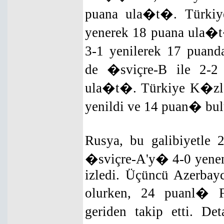
puana ula�t�. Türkiye
yenerek 18 puana ula�t
3-1 yenilerek 17 puan
de �sviçre-B ile 2-
ula�t�. Türkiye K�zlar
yenildi ve 14 puan� bul
Rusya, bu galibiyetle 
�sviçre-A'y� 4-0 yenen
izledi. Üçüncü Azerbayc
olurken, 24 puanl� Fi
geriden takip etti. 