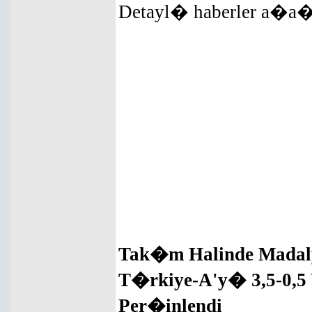
Detayl� haberler a�
Tak�m Halinde Madaly
T�rkiye-A'y� 3,5-0,5 
Per�inlendi