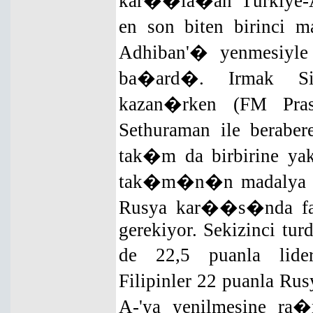
kar��la�an Türkiye-A,
en son biten birinci
Adhiban'� yenmesiyle b
ba�ard�. Irmak Si
kazan�rken (FM Pra
Sethuraman ile berabe
tak�m da birbirine yak
tak�m�n�n madalya �
Rusya kar��s�nda fark
gerekiyor. Sekizinci turd
de 22,5 puanla lide
Filipinler 22 puanla Rus
A-'ya yenilmesine ra