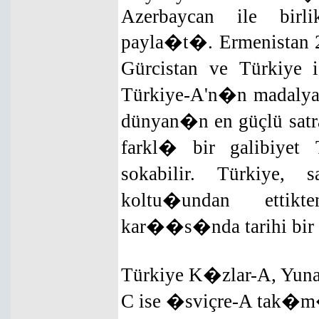
Azerbaycan ile birli
payla�t�. Ermenistan 
Gürcistan ve Türkiye i
Türkiye-A'n�n madaly
dünyan�n en güçlü sat
farkl� bir galibiyet
sokabilir. Türkiye, 
koltu�undan etti
kar��s�nda tarihi bir 
Türkiye K�zlar-A, Yunan
C ise �sviçre-A tak�m�